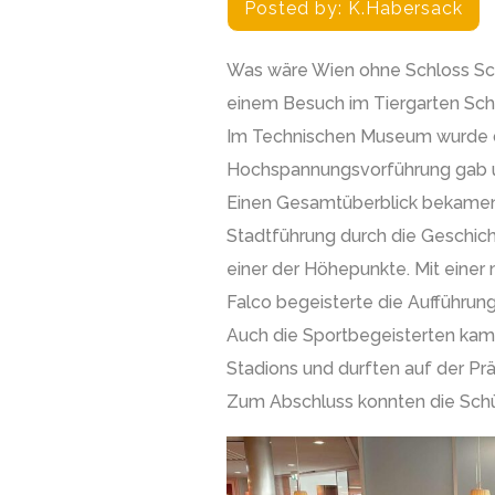
Posted by:
K.habersack
Was wäre Wien ohne Schloss Sch
einem Besuch im Tiergarten Sch
Im Technischen Museum wurde de
Hochspannungsvorführung gab un
Einen Gesamtüberblick bekamen d
Stadtführung durch die Geschic
einer der Höhepunkte. Mit einer
Falco begeisterte die Aufführun
Auch die Sportbegeisterten kame
Stadions und durften auf der P
Zum Abschluss konnten die Schül