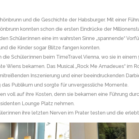
önbrunn und die Geschichte der Habsburger. Mit einer Füh
önbrunn konnten schon die ersten Eindrücke der Millionen
n Schüler:innen eine im wahrsten Sinne „spannende“ Vorfüh
d die Kinder sogar Blitze fangen konnten.
ie Schüler:innen beim TimeTravel Vienna, wo sie in einem 
hte Wiens bekamen. Das Musical „Rock Me Amadeues“ im Ro
 mitreißenden Inszenierung und einer beeindruckenden Darb
g das Publikum und sorgte für unvergessliche Momente.
n voll auf ihre Kosten, denn sie bekamen eine Führung durch
räsidenten Lounge Platz nehmen.
er:innen ihre letzten Nerven im Prater testen und die erleb