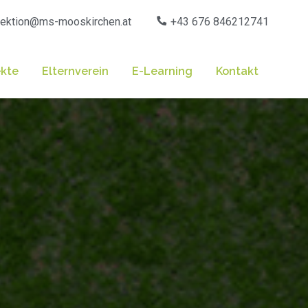
rektion@ms-mooskirchen.at
+43 676 846212741
ekte
Elternverein
E-Learning
Kontakt