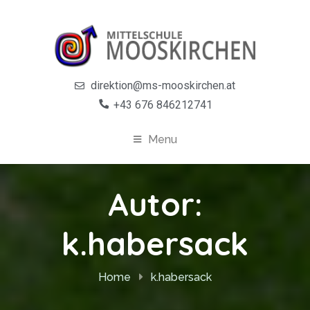
direktion@ms-mooskirchen.at
+43 676 846212741
Menu
Autor:
k.habersack
Home
k.habersack