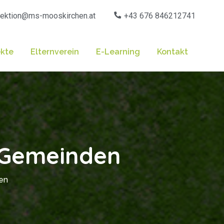
rektion@ms-mooskirchen.at
+43 676 846212741
ekte
Elternverein
E-Learning
Kontakt
d Gemeinden
den