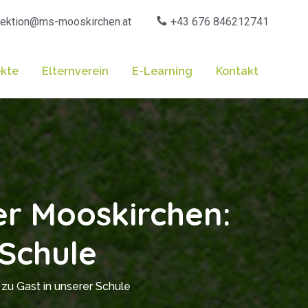
rektion@ms-mooskirchen.at
+43 676 846212741
ekte
Elternverein
E-Learning
Kontakt
er Mooskirchen:
 Schule
zu Gast in unserer Schule