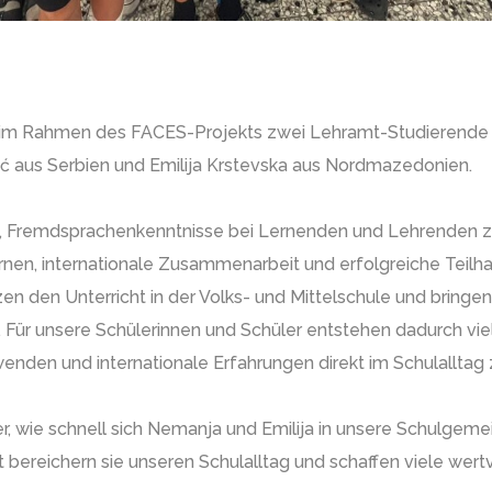
 wir im Rahmen des FACES-Projekts zwei Lehramt-Studierende
ć aus Serbien und Emilija Krstevska aus Nordmazedonien.
, Fremdsprachenkenntnisse bei Lernenden und Lehrenden zu
ernen, internationale Zusammenarbeit und erfolgreiche Teilhab
zen den Unterricht in der Volks- und Mittelschule und bringen
. Für unsere Schülerinnen und Schüler entstehen dadurch viel
enden und internationale Erfahrungen direkt im Schulalltag
, wie schnell sich Nemanja und Emilija in unsere Schulgemei
rt bereichern sie unseren Schulalltag und schaffen viele we