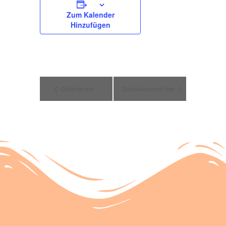
Zum Kalender
Hinzufügen
Veranstaltung
Osterferien
Schulautonom frei
Navigation