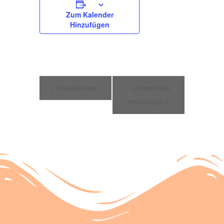
Zum Kalender
Hinzufügen
Veranstaltung
Staatsfeiertag
Leichtathletik
(Wettkampf)
Navigation