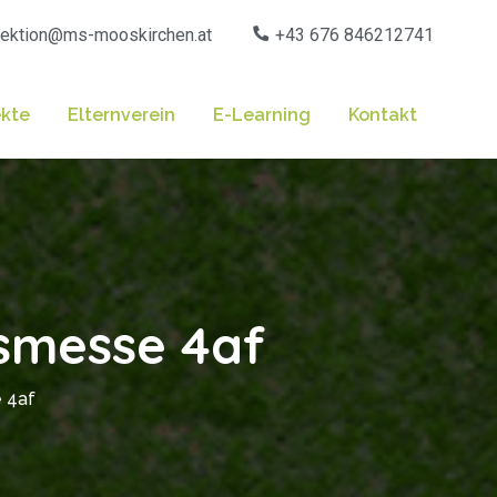
rektion@ms-mooskirchen.at
+43 676 846212741
ekte
Elternverein
E-Learning
Kontakt
nsmesse 4af
 4af