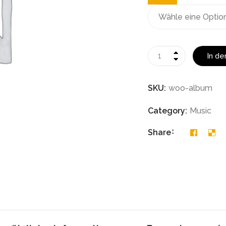
In d
SKU:
woo-album
Category:
Music
Share