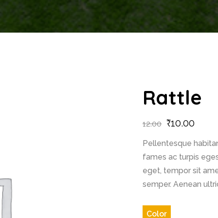
Rattle
₹
10.00
12.00
Pellentesque habitan
fames ac turpis egest
eget, tempor sit ame
semper. Aenean ultric
Color