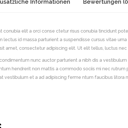
usätzliche Informationen
Bewertungen (0
conubia elit a orci conse ctetur risus conubia tincidunt pote
m lectus id massa parturient a suspendisse cursus vitae urna
t amet, consectetur adipiscing elit. Ut elit tellus, luctus nec
 condimentum nunc auctor parturient a nibh dis a vestibulum 
m hendrerit non mattis a commodo sociis mi nec rutrum partu
t vestibulum et a ad adipiscing ferme ntum faucibus litora nat
s