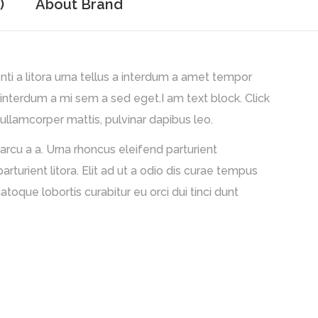
)
About Brand
nti a litora urna tellus a interdum a amet tempor
 interdum a mi sem a sed eget.I am text block. Click
 ullamcorper mattis, pulvinar dapibus leo.
arcu a a. Urna rhoncus eleifend parturient
rient litora. Elit ad ut a odio dis curae tempus
oque lobortis curabitur eu orci dui tinci dunt