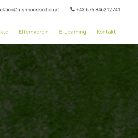
rektion@ms-mooskirchen.at
+43 676 846212741
ekte
Elternverein
E-Learning
Kontakt