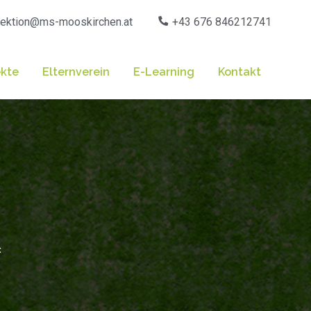
rektion@ms-mooskirchen.at
+43 676 846212741
ekte
Elternverein
E-Learning
Kontakt
c