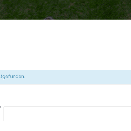
attgefunden.
0