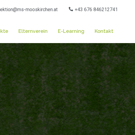
rektion@ms-mooskirchen.at
+43 676 846212741
ekte
Elternverein
E-Learning
Kontakt