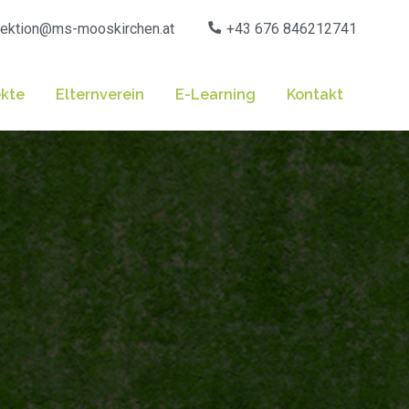
rektion@ms-mooskirchen.at
+43 676 846212741
ekte
Elternverein
E-Learning
Kontakt