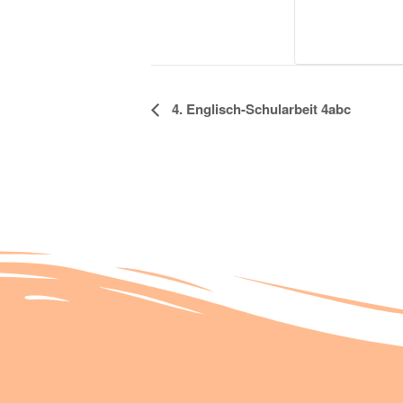
Veranstaltung
4. Englisch-Schularbeit 4abc
Navigation