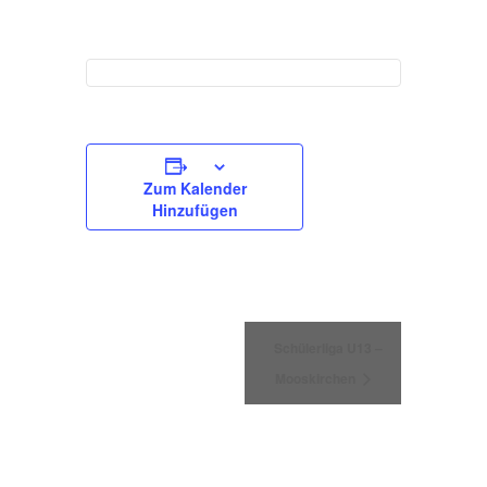
Zum Kalender
Hinzufügen
Veranstaltung
Schülerliga U13 –
Mooskirchen
Navigation