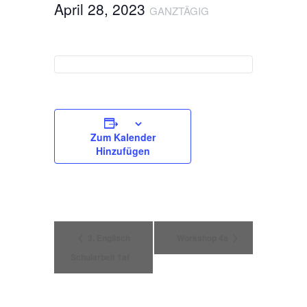
April 28, 2023
GANZTÄGIG
Zum Kalender
Hinzufügen
Veranstaltung
3. Englisch
Workshop 4a
Schularbeit 1af
Navigation