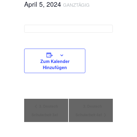
April 5, 2024
GANZTÄGIG
Zum Kalender
Hinzufügen
Veranstaltung
3. Deutsch
3. Deutsch
Schularbeit 3af
Schularbeit 4af
Navigation