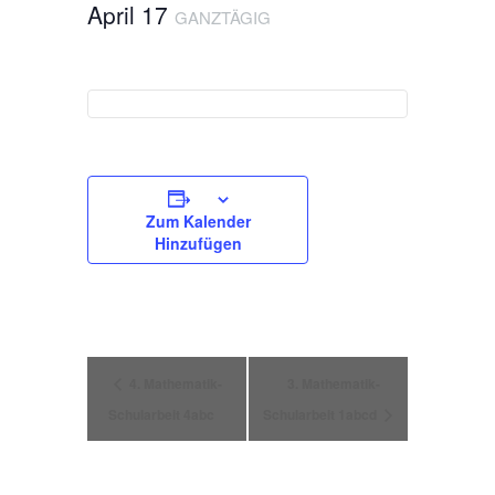
April 17
GANZTÄGIG
Zum Kalender
Hinzufügen
Veranstaltung
4. Mathematik-
3. Mathematik-
Schularbeit 4abc
Schularbeit 1abcd
Navigation