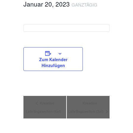
Januar 20, 2023
GANZTÄGIG
Zum Kalender
Hinzufügen
Veranstaltung
Kreative
Kreative
Lehrlingswelten (4af)
Lehrlingswelten (3af)
Navigation