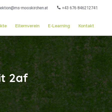
rektion@ms-mooskirchen.at
+43 676 846212741
ekte
Elternverein
E-Learning
Kontakt
t 2af