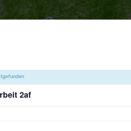
attgefunden.
beit 2af