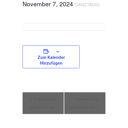
November 7, 2024
GANZTÄGIG
Zum Kalender
Hinzufügen
Veranstaltung
1. Mathematik
1. Mathematik
Schularbeit 4ab
Schularbeit 2ab
Navigation