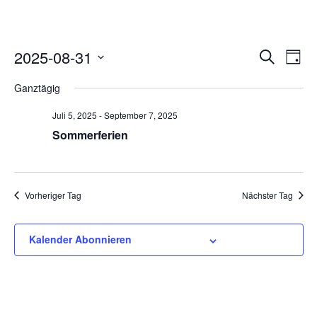
Ver
2025-08-31
V
Datum
Suche
Tag
wählen.
An
Ganztägig
Suc
Juli 5, 2025
-
September 7, 2025
N
und
Sommerferien
Ans
Vorheriger Tag
Nächster Tag
Nav
Kalender Abonnieren